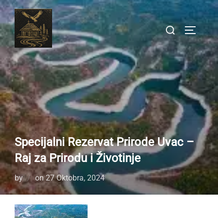
Skip
to
Search
TOGGLE
content
for:
Specijalni Rezervat Prirode Uvac –
Raj za Prirodu i Životinje
Posted
by
on
27 Oktobra, 2024
on