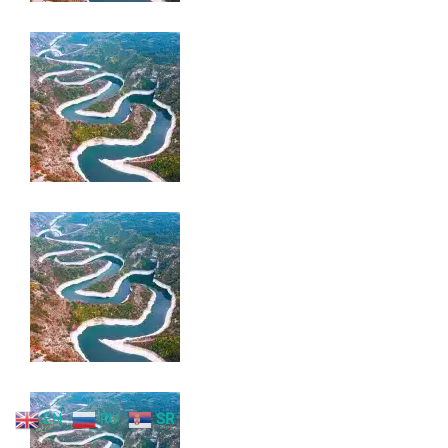
EN
RU
SR