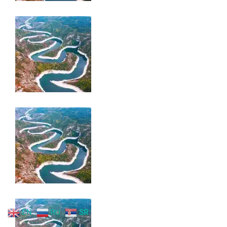
EN
RU
SR