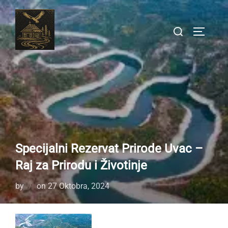
Skip
to
Search
TOGGLE
content
for:
Specijalni Rezervat Prirode Uvac –
Raj za Prirodu i Životinje
Posted
by
on
27 Oktobra, 2024
on