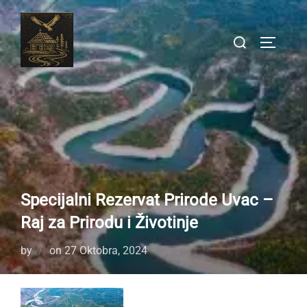
Skip
to
Search
TOGGLE
content
for:
Specijalni Rezervat Prirode Uvac –
Raj za Prirodu i Životinje
Posted
by
on
27 Oktobra, 2024
on