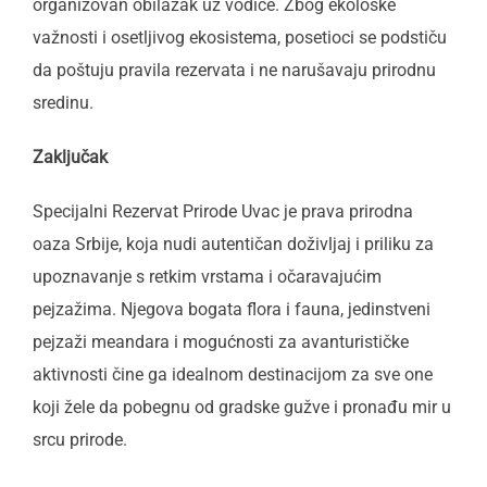
organizovan obilazak uz vodiče. Zbog ekološke
važnosti i osetljivog ekosistema, posetioci se podstiču
da poštuju pravila rezervata i ne narušavaju prirodnu
sredinu.
Zaključak
Specijalni Rezervat Prirode Uvac je prava prirodna
oaza Srbije, koja nudi autentičan doživljaj i priliku za
upoznavanje s retkim vrstama i očaravajućim
pejzažima. Njegova bogata flora i fauna, jedinstveni
pejzaži meandara i mogućnosti za avanturističke
aktivnosti čine ga idealnom destinacijom za sve one
koji žele da pobegnu od gradske gužve i pronađu mir u
srcu prirode.