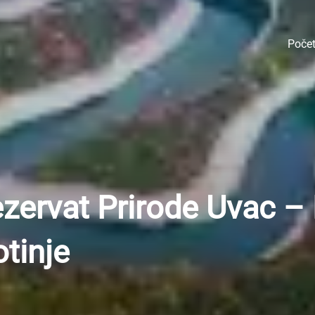
Poče
ezervat Prirode Uvac – 
otinje