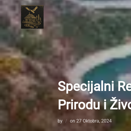
Skip
to
content
Specijalni R
Prirodu i Živ
Posted
by
on
27 Oktobra, 2024
on