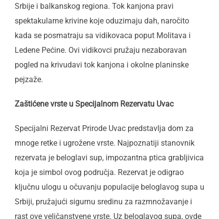
Srbije i balkanskog regiona. Tok kanjona pravi
spektakularne krivine koje oduzimaju dah, naročito
kada se posmatraju sa vidikovaca poput Molitava i
Ledene Pećine. Ovi vidikovci pružaju nezaboravan
pogled na krivudavi tok kanjona i okolne planinske
pejzaže.
Zaštićene vrste u Specijalnom Rezervatu Uvac
Specijalni Rezervat Prirode Uvac predstavlja dom za
mnoge retke i ugrožene vrste. Najpoznatiji stanovnik
rezervata je beloglavi sup, impozantna ptica grabljivica
koja je simbol ovog područja. Rezervat je odigrao
ključnu ulogu u očuvanju populacije beloglavog supa u
Srbiji, pružajući sigurnu sredinu za razmnožavanje i
rast ove veličanstvene vrste. Uz beloglavog supa, ovde