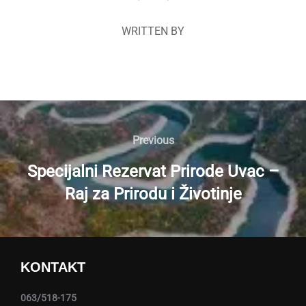
WRITTEN BY
Navigacija
članaka
Previous
Previous
Specijalni Rezervat Prirode Uvac –
Raj za Prirodu i Životinje
KONTAKT
063/518-175