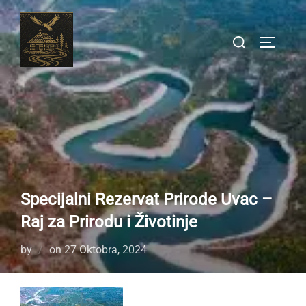
Skip
to
Search
TOGGLE
content
for:
Specijalni Rezervat Prirode Uvac –
Raj za Prirodu i Životinje
Posted
by
on
27 Oktobra, 2024
on