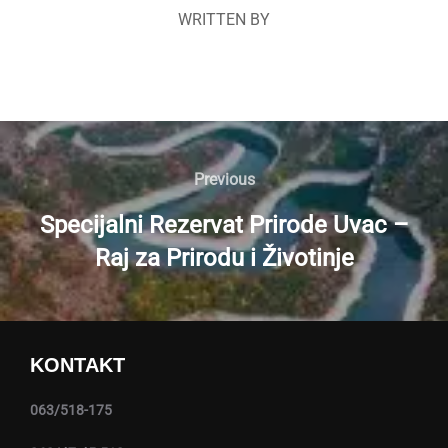
WRITTEN BY
Navigacija
članaka
Previous
Previous
Specijalni Rezervat Prirode Uvac –
Raj za Prirodu i Životinje
KONTAKT
063/518-175