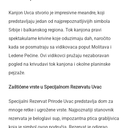
Kanjon Uvca stvorio je impresivne meandre, koji
predstavljaju jedan od najprepoznatljivijih simbola
Srbije i balkanskog regiona. Tok kanjona pravi
spektakularne krivine koje oduzimaju dah, naročito
kada se posmatraju sa vidikovaca poput Molitava i
Ledene Pećine. Ovi vidikovci pružaju nezaboravan
pogled na krivudavi tok kanjona i okolne planinske
pejzaže.
Zaštićene vrste u Specijalnom Rezervatu Uvac
Specijalni Rezervat Prirode Uvac predstavlja dom za
mnoge retke i ugrožene vrste. Najpoznatiji stanovnik
rezervata je beloglavi sup, impozantna ptica grabljivica
koja je simbol ovog područja. Rezervat je odigrao