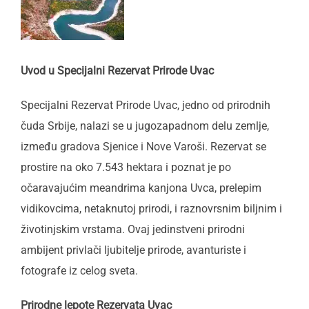
Uvod u Specijalni Rezervat Prirode Uvac
Specijalni Rezervat Prirode Uvac, jedno od prirodnih
čuda Srbije, nalazi se u jugozapadnom delu zemlje,
između gradova Sjenice i Nove Varoši. Rezervat se
prostire na oko 7.543 hektara i poznat je po
očaravajućim meandrima kanjona Uvca, prelepim
vidikovcima, netaknutoj prirodi, i raznovrsnim biljnim i
životinjskim vrstama. Ovaj jedinstveni prirodni
ambijent privlači ljubitelje prirode, avanturiste i
fotografe iz celog sveta.
Prirodne lepote Rezervata Uvac