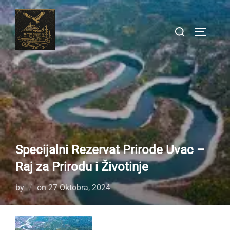
Skip
to
Search
TOGGLE
content
for:
Specijalni Rezervat Prirode Uvac –
Raj za Prirodu i Životinje
Posted
by
on
27 Oktobra, 2024
on