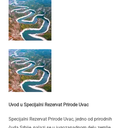
Uvod u Specijalni Rezervat Prirode Uvac
Specijalni Rezervat Prirode Uvac, jedno od prirodnih
čuda Srbije, nalazi se u jugozapadnom delu zemlje,