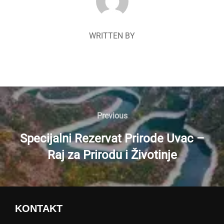
WRITTEN BY
Navigacija
članaka
Previous
Previous
Specijalni Rezervat Prirode Uvac –
Raj za Prirodu i Životinje
KONTAKT