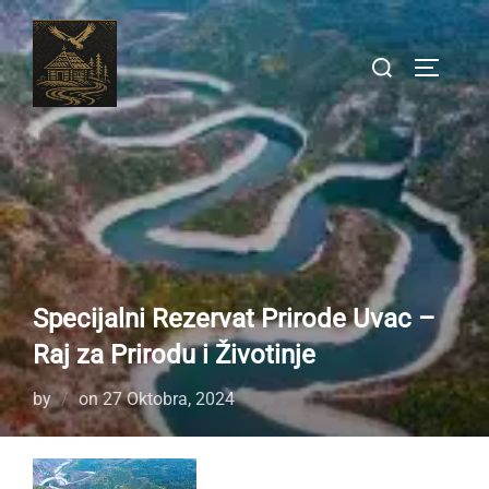
Skip
to
Search
TOGGLE
content
for:
Specijalni Rezervat Prirode Uvac –
Raj za Prirodu i Životinje
Posted
by
on
27 Oktobra, 2024
on