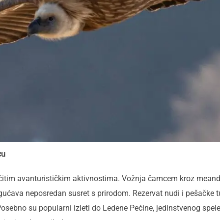
cu
ičitim avanturističkim aktivnostima. Vožnja čamcem kroz meand
ućava neposredan susret s prirodom. Rezervat nudi i pešačke tu
e. Posebno su popularni izleti do Ledene Pećine, jedinstvenog spe