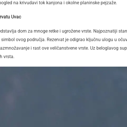
ogled na krivudavi tok kanjona i okolne planinske pejzaže.
ervatu Uvac
edstavlja dom za mnoge retke i ugrožene vrste. Najpoznatiji stan
e simbol ovog područja. Rezervat je odigrao ključnu ulogu u oč
razmnožavanje i rast ove veličanstvene vrste. Uz beloglavog supa, 
h vrsta.