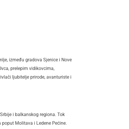
mlje, između gradova Sjenice i Nove
Uvca, prelepim vidikovcima,
lači ljubitelje prirode, avanturiste i
 Srbije i balkanskog regiona. Tok
a poput Molitava i Ledene Pećine.