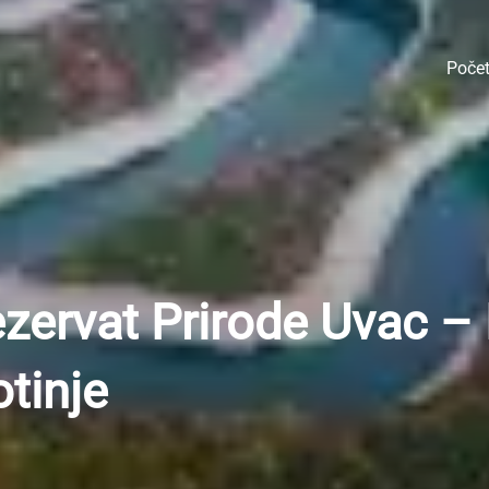
Poče
ezervat Prirode Uvac – 
otinje