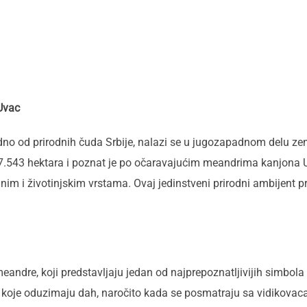
 Uvac
edno od prirodnih čuda Srbije, nalazi se u jugozapadnom delu ze
o 7.543 hektara i poznat je po očaravajućim meandrima kanjona 
jnim i životinjskim vrstama. Ovaj jedinstveni prirodni ambijent priv
eandre, koji predstavljaju jedan od najprepoznatljivijih simbola
e koje oduzimaju dah, naročito kada se posmatraju sa vidikovac