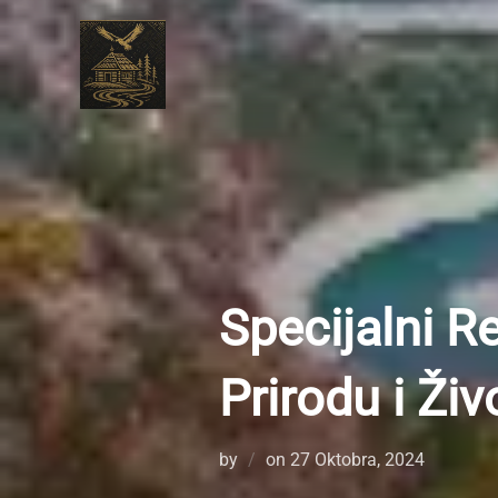
Skip
to
content
Specijalni R
Prirodu i Živ
Posted
by
on
27 Oktobra, 2024
on