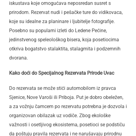
iskustava koje omogućava neposredan susret s
prirodom. Rezervat nudi i pešačke ture do vidikovaca,
koje su idealne za planinare i ljubitelje fotografije.
Posebno su popularni izleti do Ledene Pećine,
jedinstvenog speleološkog bisera, koja posetiocima
otkriva bogatstvo stalaktita, stalagmita i podzemnih
dvorana.
Kako doći do Specijalnog Rezervata Prirode Uvac
Do rezervata se može stići automobilom iz pravca
Sjenice, Nove Varoši ili Priboja. Put je dobro obeležen,
a za vožnju čamcem po rezervatu potrebna je dozvola i
organizovan obilazak uz vodiče. Zbog ekološke
važnosti i osetljivog ekosistema, posetioci se podstiču
da poštuju pravila rezervata i ne narušavaju prirodnu