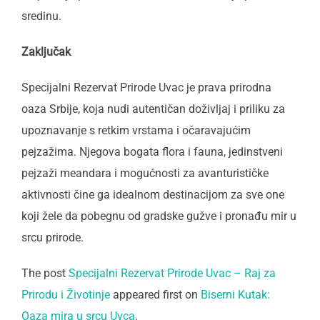
sredinu.
Zaključak
Specijalni Rezervat Prirode Uvac je prava prirodna
oaza Srbije, koja nudi autentičan doživljaj i priliku za
upoznavanje s retkim vrstama i očaravajućim
pejzažima. Njegova bogata flora i fauna, jedinstveni
pejzaži meandara i mogućnosti za avanturističke
aktivnosti čine ga idealnom destinacijom za sve one
koji žele da pobegnu od gradske gužve i pronađu mir u
srcu prirode.
The post
Specijalni Rezervat Prirode Uvac – Raj za
Prirodu i Životinje
appeared first on
Biserni Kutak:
Oaza mira u srcu Uvca
.