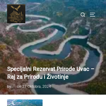
Skip
to
Search
TOGGLE
content
for:
Specijalni Rezervat Prirode Uvac –
Raj za Prirodu i Životinje
Posted
by
on
27 Oktobra, 2024
on