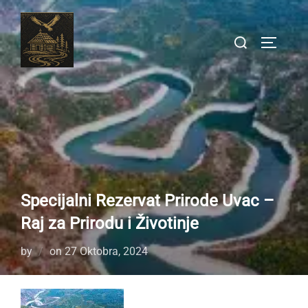
Skip
to
Search
TOGGLE
content
for:
Specijalni Rezervat Prirode Uvac –
Raj za Prirodu i Životinje
Posted
by
on
27 Oktobra, 2024
on