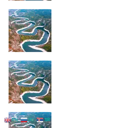
EN
RU
SR