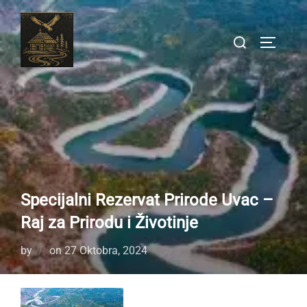
Skip
to
Search
TOGGLE
content
for:
Specijalni Rezervat Prirode Uvac –
Raj za Prirodu i Životinje
Posted
by
on
27 Oktobra, 2024
on