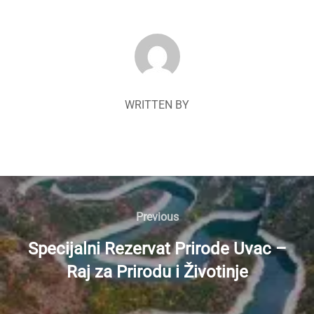
POST AUTHOR
WRITTEN BY
Navigacija
članaka
Previous
Previous
Specijalni Rezervat Prirode Uvac –
Raj za Prirodu i Životinje