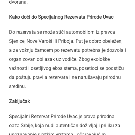
dvorana.
Kako doći do Specijalnog Rezervata Prirode Uvac
Do rezervata se može stići automobilom iz pravca
Sjenice, Nove Varoši ili Priboja. Put je dobro obeležen,
a za vožnju čamcem po rezervatu potrebna je dozvola i
organizovan obilazak uz vodiče. Zbog ekološke
važnosti i osetljivog ekosistema, posetioci se podstiču
da poštuju pravila rezervata i ne narušavaju prirodnu
sredinu.
Zaključak
Specijalni Rezervat Prirode Uvac je prava prirodna
oaza Srbije, koja nudi autentičan doživljaj i priliku za
upoznavanje s retkim vrstama i očaravajućim