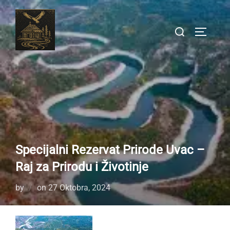
Skip
to
Search
TOGGLE
content
for:
Specijalni Rezervat Prirode Uvac –
Raj za Prirodu i Životinje
Posted
by
on
27 Oktobra, 2024
on