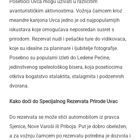
Posetioci Uvca mogu uživati u različitim
avanturističkim aktivnostima. Vožnja čamcem kroz
meandre kanjona Uvca jedno je od najpopularnijih
iskustava koje omogućava neposredan susret s
prirodom. Rezervat nudi i pešačke ture do vidikovaca,
koje su idealne za planinare i ljubitelje fotografije.
Posebno su popularni izleti do Ledene Pećine,
jedinstvenog speleološkog bisera, koja posetiocima
otkriva bogatstvo stalaktita, stalagmita i podzemnih
dvorana.
Kako doći do Specijalnog Rezervata Prirode Uvac
Do rezervata se može stići automobilom iz pravca
Sjenice, Nove Varoši ili Priboja. Put je dobro obeležen,
a za vožnju čamcem po rezervatu potrebna je dozvola i