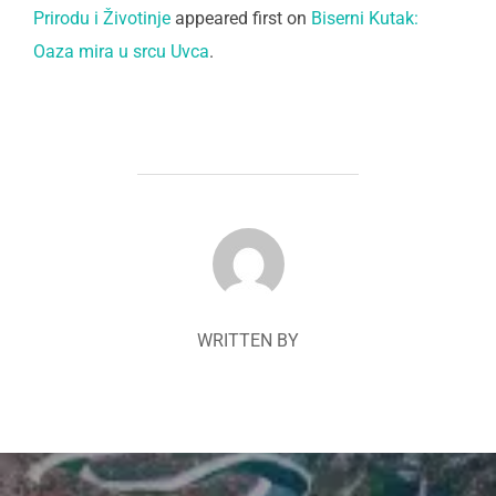
Prirodu i Životinje
appeared first on
Biserni Kutak:
Oaza mira u srcu Uvca
.
POST AUTHOR
WRITTEN BY
Navigacija