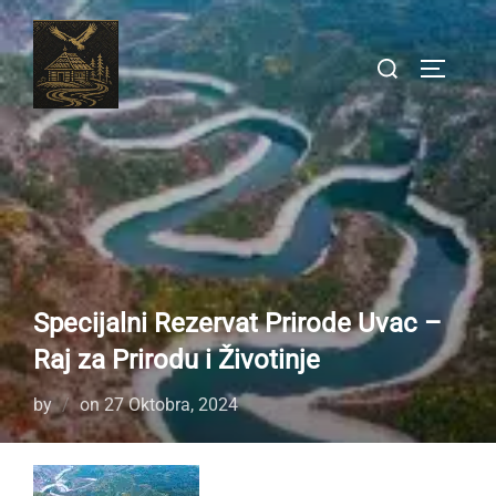
Skip
to
Search
TOGGLE
content
for:
Specijalni Rezervat Prirode Uvac –
Raj za Prirodu i Životinje
Posted
by
on
27 Oktobra, 2024
on