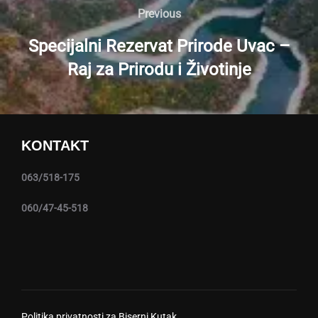
članaka
Previous
Previous
Specijalni Rezervat Prirode Uvac –
Raj za Prirodu i Životinje
KONTAKT
063/518-175
060/47-45-518
Politika privatnosti za Biserni Kutak