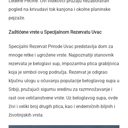
Ledene Pećine. Ovi vidikovci pružaju nezaboravan
pogled na krivudavi tok kanjona i okolne planinske
pejzaže.
Zaštićene vrste u Specijalnom Rezervatu Uvac
Specijalni Rezervat Prirode Uvac predstavlja dom za
mnoge retke i ugrožene vrste. Najpoznatiji stanovnik
rezervata je beloglavi sup, impozantna ptica grabljivica
koja je simbol ovog područja. Rezervat je odigrao
ključnu ulogu u očuvanju populacije beloglavog supa u
Srbiji, pružajući sigurnu sredinu za razmnožavanje i
rast ove veličanstvene vrste. Uz beloglavog supa, ovde
živi i veliki broj drugih ptica, kao i endemičnih biljnih i
životinjskih vrsta.