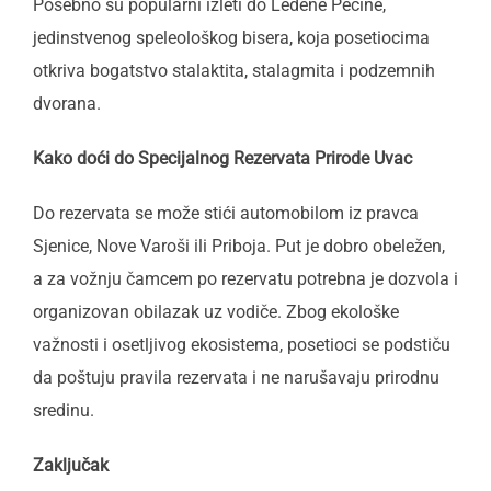
Posebno su popularni izleti do Ledene Pećine,
jedinstvenog speleološkog bisera, koja posetiocima
otkriva bogatstvo stalaktita, stalagmita i podzemnih
dvorana.
Kako doći do Specijalnog Rezervata Prirode Uvac
Do rezervata se može stići automobilom iz pravca
Sjenice, Nove Varoši ili Priboja. Put je dobro obeležen,
a za vožnju čamcem po rezervatu potrebna je dozvola i
organizovan obilazak uz vodiče. Zbog ekološke
važnosti i osetljivog ekosistema, posetioci se podstiču
da poštuju pravila rezervata i ne narušavaju prirodnu
sredinu.
Zaključak