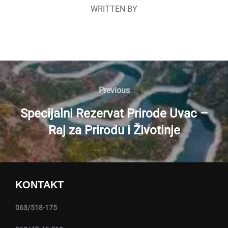
WRITTEN BY
Navigacija
članaka
Previous
Previous
Specijalni Rezervat Prirode Uvac –
Raj za Prirodu i Životinje
KONTAKT
063/518-175