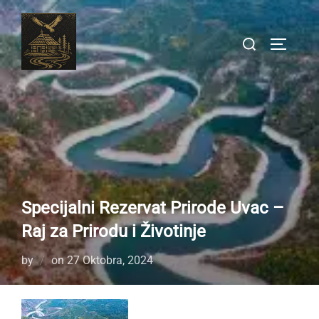
Skip
to
Search
TOGGLE
content
for:
Specijalni Rezervat Prirode Uvac –
Raj za Prirodu i Životinje
Posted
by
on
27 Oktobra, 2024
on