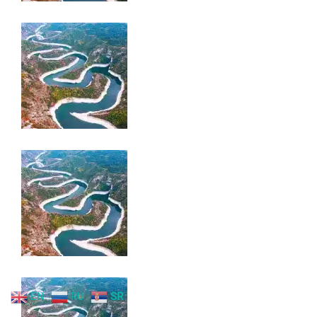
EN
RU
SR