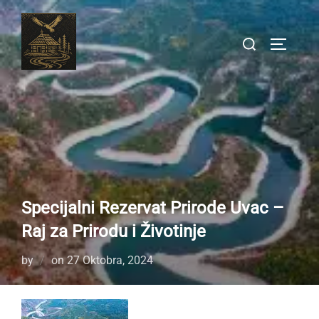
Skip
to
Search
TOGGLE
content
for:
Specijalni Rezervat Prirode Uvac –
Raj za Prirodu i Životinje
Posted
by
on
27 Oktobra, 2024
on