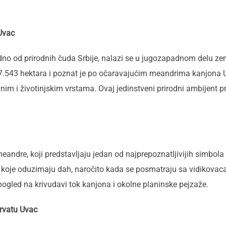
 Uvac
edno od prirodnih čuda Srbije, nalazi se u jugozapadnom delu ze
o 7.543 hektara i poznat je po očaravajućim meandrima kanjona 
jnim i životinjskim vrstama. Ovaj jedinstveni prirodni ambijent priv
eandre, koji predstavljaju jedan od najprepoznatljivijih simbola
e koje oduzimaju dah, naročito kada se posmatraju sa vidikovac
ogled na krivudavi tok kanjona i okolne planinske pejzaže.
ervatu Uvac