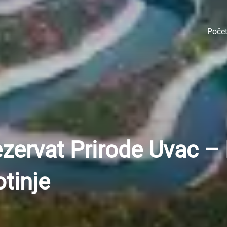
Poče
ezervat Prirode Uvac – 
otinje