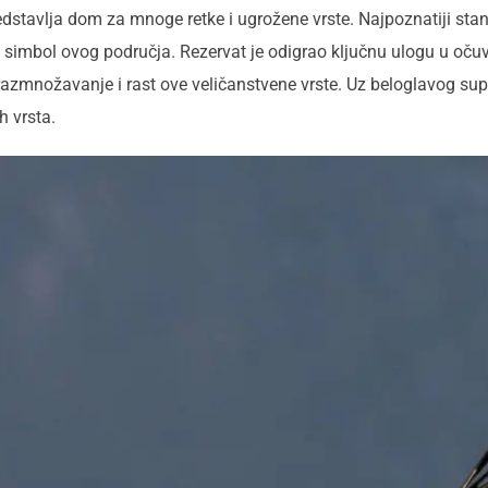
edstavlja dom za mnoge retke i ugrožene vrste. Najpoznatiji stan
e simbol ovog područja. Rezervat je odigrao ključnu ulogu u oč
razmnožavanje i rast ove veličanstvene vrste. Uz beloglavog supa, 
h vrsta.