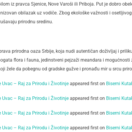
lom iz pravca Sjenice, Nove Varoši ili Priboja. Put je dobro ob
anizovan obilazak uz vodiče. Zbog ekološke važnosti i osetljivog
rušavaju prirodnu sredinu.
prava prirodna oaza Srbije, koja nudi autentičan doživljaj i pril
ata flora i fauna, jedinstveni pejzaži meandara i mogućnosti z
oji žele da pobegnu od gradske gužve i pronađu mir u srcu priro
e Uvac – Raj za Prirodu i Životinje
appeared first on
Biserni Kuta
e Uvac – Raj za Prirodu i Životinje
appeared first on
Biserni Kuta
e Uvac – Raj za Prirodu i Životinje
appeared first on
Biserni Kuta
e Uvac – Raj za Prirodu i Životinje
appeared first on
Biserni Kuta