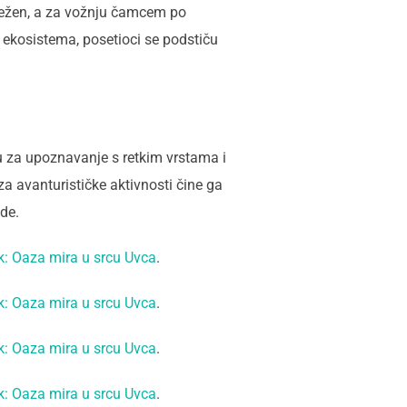
eležen, a za vožnju čamcem po
 ekosistema, posetioci se podstiču
iku za upoznavanje s retkim vrstama i
a avanturističke aktivnosti čine ga
de.
k: Oaza mira u srcu Uvca
.
k: Oaza mira u srcu Uvca
.
k: Oaza mira u srcu Uvca
.
k: Oaza mira u srcu Uvca
.