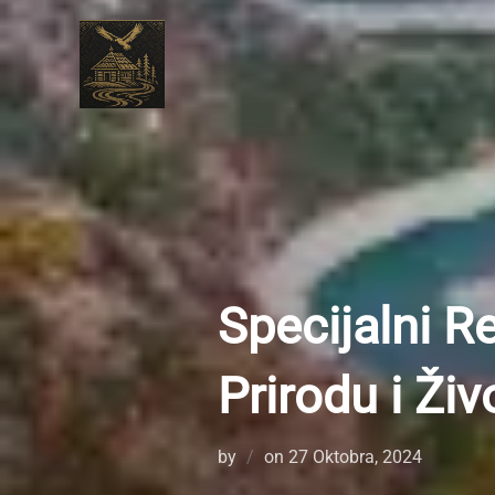
Skip
to
content
Specijalni R
Prirodu i Živ
Posted
by
on
27 Oktobra, 2024
on