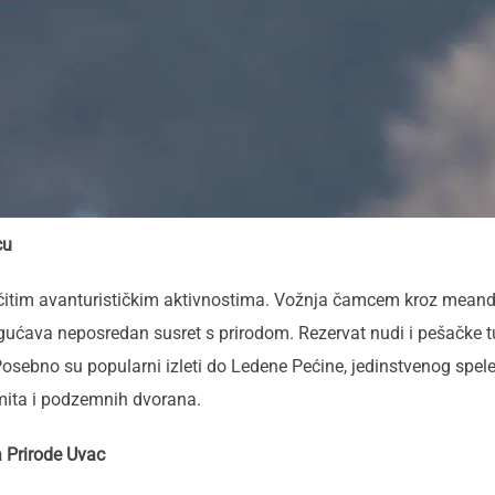
cu
ičitim avanturističkim aktivnostima. Vožnja čamcem kroz meand
ućava neposredan susret s prirodom. Rezervat nudi i pešačke tu
e. Posebno su popularni izleti do Ledene Pećine, jedinstvenog spe
gmita i podzemnih dvorana.
 Prirode Uvac