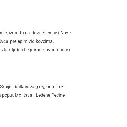
mlje, između gradova Sjenice i Nove
Uvca, prelepim vidikovcima,
lači ljubitelje prirode, avanturiste i
 Srbije i balkanskog regiona. Tok
a poput Molitava i Ledene Pećine.