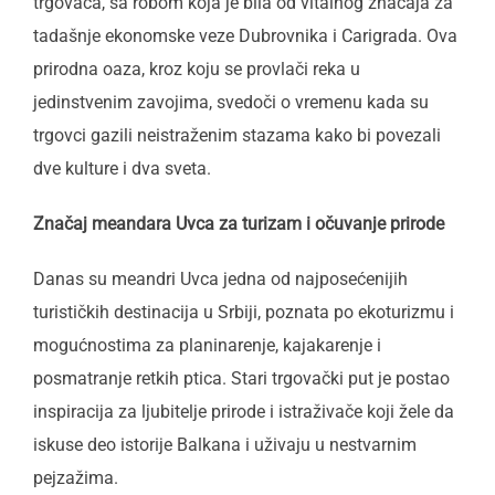
trgovaca, sa robom koja je bila od vitalnog značaja za
tadašnje ekonomske veze Dubrovnika i Carigrada. Ova
prirodna oaza, kroz koju se provlači reka u
jedinstvenim zavojima, svedoči o vremenu kada su
trgovci gazili neistraženim stazama kako bi povezali
dve kulture i dva sveta.
Značaj meandara Uvca za turizam i očuvanje prirode
Danas su meandri Uvca jedna od najposećenijih
turističkih destinacija u Srbiji, poznata po ekoturizmu i
mogućnostima za planinarenje, kajakarenje i
posmatranje retkih ptica. Stari trgovački put je postao
inspiracija za ljubitelje prirode i istraživače koji žele da
iskuse deo istorije Balkana i uživaju u nestvarnim
pejzažima.