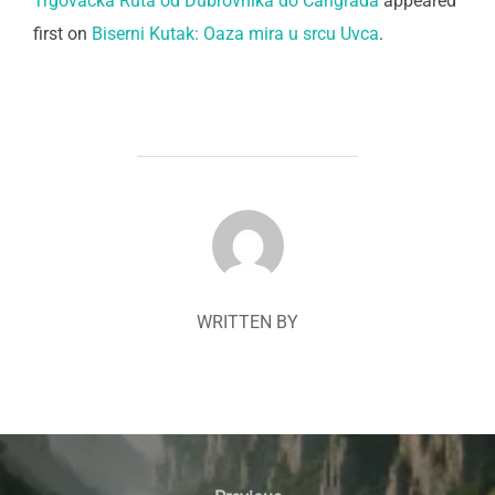
Trgovačka Ruta od Dubrovnika do Carigrada
appeared
first on
Biserni Kutak: Oaza mira u srcu Uvca
.
POST AUTHOR
WRITTEN BY
Navigacija