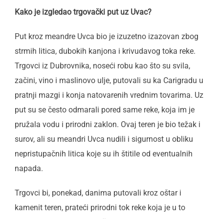
Kako je izgledao trgovački put uz Uvac?
Put kroz meandre Uvca bio je izuzetno izazovan zbog
strmih litica, dubokih kanjona i krivudavog toka reke.
Trgovci iz Dubrovnika, noseći robu kao što su svila,
začini, vino i maslinovo ulje, putovali su ka Carigradu u
pratnji mazgi i konja natovarenih vrednim tovarima. Uz
put su se često odmarali pored same reke, koja im je
pružala vodu i prirodni zaklon. Ovaj teren je bio težak i
surov, ali su meandri Uvca nudili i sigurnost u obliku
nepristupačnih litica koje su ih štitile od eventualnih
napada.
Trgovci bi, ponekad, danima putovali kroz oštar i
kamenit teren, prateći prirodni tok reke koja je u to