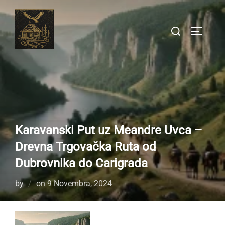
Skip
to
Search
TOGGLE
content
for:
Karavanski Put uz Meandre Uvca –
Drevna Trgovačka Ruta od
Dubrovnika do Carigrada
Posted
by
on
9 Novembra, 2024
on