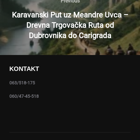
članaka
Previous
Previous
Karavanski Put uz Meandre Uvca –
Drevna Trgovačka Ruta od
Dubrovnika do Carigrada
KONTAKT
063/518-175
060/47-45-518