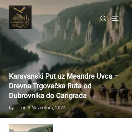
Skip
to
Search
TOGGLE
content
for:
Karavanski Put uz Meandre Uvca –
Drevna Trgovačka Ruta od
Dubrovnika do Carigrada
Posted
by
on
9 Novembra, 2024
on