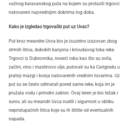
važnog karavanskog puta na kojem su prolazili trgovci
natovareni najvrednijim dobrima tog doba.
Kako je izgledao trgovački put uz Uvac?
Put kroz meandre Uvca bio je izuzetno izazovan zbog
strmih litica, dubokih kanjona i krivudavog toka reke.
Trgovci iz Dubrovnika, noseći robu kao što su svila,
začini, vino i maslinovo ulje, putovali su ka Carigradu u
pratnji mazgi i konja natovarenih vrednim tovarima. Uz
put su se često odmarali pored same reke, koja im je
pružala vodu i prirodni zaklon. Ovaj teren je bio težak i
surov, ali su meandri Uvca nudili i sigurnost u obliku
nepristupačnih litica koje su ih štitile od eventualnih
napada.