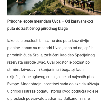
Prirodne lepote meandara Uvca – Od karavanskog
puta do zaštićenog prirodnog blaga
Iako su u prošlosti bili samo deo puta kroz divlje
planine, danas su meandri Uvca jedno od najlepših
prirodnih čuda Srbije, zaštićeni kao deo Specijalnog
rezervata prirode Uvac. Ovaj prostor je poznat po
strmim, krivudavim kanjonima i bogatoj fauni,
uključujući beloglavog supa, jedne od najvećih ptica
Evrope. Mnogobrojni posetioci sada dolaze da uživaju
u prirodi i istraže bogatu istoriju ovog područja koje je
u prošlosti povezivalo Jadran sa Balkanom i šire.