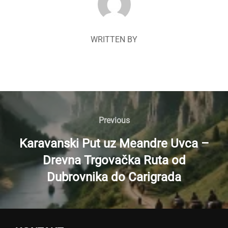
WRITTEN BY
Navigacija
članaka
Previous
Previous
Karavanski Put uz Meandre Uvca –
Drevna Trgovačka Ruta od
Dubrovnika do Carigrada