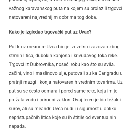
važnog karavanskog puta na kojem su prolazili trgovci
natovareni najvrednijim dobrima tog doba.
Kako je izgledao trgovački put uz Uvac?
Put kroz meandre Uvca bio je izuzetno izazovan zbog
strmih litica, dubokih kanjona i krivudavog toka reke.
Trgovci iz Dubrovnika, noseći robu kao što su svila,
začini, vino i maslinovo ulje, putovali su ka Carigradu u
pratnji mazgi i konja natovarenih vrednim tovarima. Uz
put su se često odmarali pored same reke, koja im je
pružala vodu i prirodni zaklon. Ovaj teren je bio težak i
surov, ali su meandri Uvca nudili i sigurnost u obliku
nepristupačnih litica koje su ih štitile od eventualnih
napada.