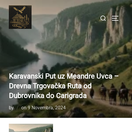
Skip
to
Search
TOGGLE
content
for:
Karavanski Put uz Meandre Uvca –
Drevna Trgovačka Ruta od
Dubrovnika do Carigrada
Posted
by
on
9 Novembra, 2024
on