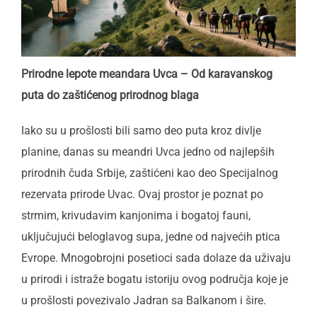
Prirodne lepote meandara Uvca – Od karavanskog
puta do zaštićenog prirodnog blaga
Iako su u prošlosti bili samo deo puta kroz divlje
planine, danas su meandri Uvca jedno od najlepših
prirodnih čuda Srbije, zaštićeni kao deo Specijalnog
rezervata prirode Uvac. Ovaj prostor je poznat po
strmim, krivudavim kanjonima i bogatoj fauni,
uključujući beloglavog supa, jedne od najvećih ptica
Evrope. Mnogobrojni posetioci sada dolaze da uživaju
u prirodi i istraže bogatu istoriju ovog područja koje je
u prošlosti povezivalo Jadran sa Balkanom i šire.