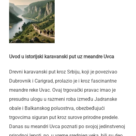
Uvod u istorijski karavanski put uz meandre Uvca
Drevni karavanski put kroz Srbiju, koji je povezivao
Dubrovnik i Carigrad, prolazio je i kroz fascinantne
meandre reke Uvac. Ovaj trgovački pravac imao je
presudnu ulogu u razmeni roba između Jadranske
obale i Balkanskog poluostrva, obezbeđujući
trgovcima siguran put kroz surove prirodne predele.
Danas su meandri Uvca poznati po svojoj jedinstvenoj
prirodnoj lepoti, no, u vreme srednjeg veka, bili su deo