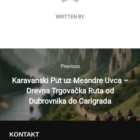
WRITTEN BY
Navigacija
članaka
Previous
Previous
Karavanski Put uz Meandre Uvca –
Drevna Trgovačka Ruta od
Dubrovnika do Carigrada
KONTAKT