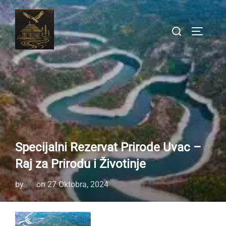
Skip
to
Search
TOGGLE
content
for:
Specijalni Rezervat Prirode Uvac –
Raj za Prirodu i Životinje
Posted
by
on
27 Oktobra, 2024
on