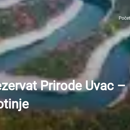
Poče
ezervat Prirode Uvac – 
otinje