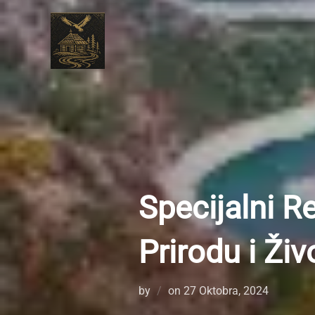
Skip
to
content
Specijalni R
Prirodu i Živ
Posted
by
on
27 Oktobra, 2024
on