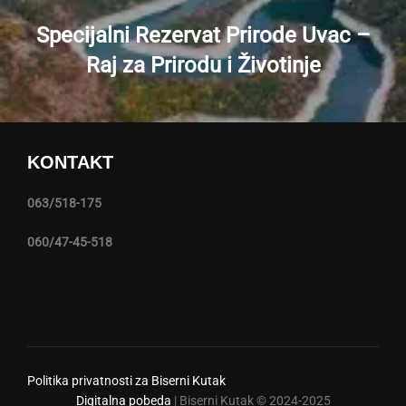
Specijalni Rezervat Prirode Uvac –
Raj za Prirodu i Životinje
KONTAKT
063/518-175
060/47-45-518
Politika privatnosti za Biserni Kutak
Digitalna pobeda
| Biserni Kutak © 2024-2025