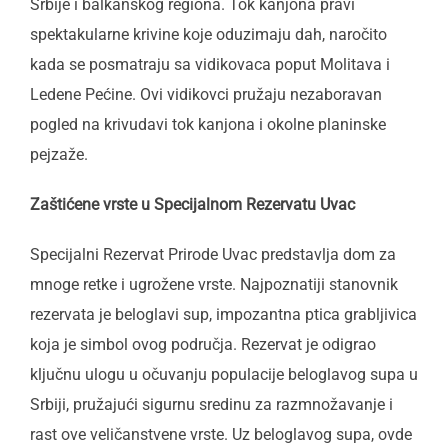
Srbije i balkanskog regiona. Tok kanjona pravi
spektakularne krivine koje oduzimaju dah, naročito
kada se posmatraju sa vidikovaca poput Molitava i
Ledene Pećine. Ovi vidikovci pružaju nezaboravan
pogled na krivudavi tok kanjona i okolne planinske
pejzaže.
Zaštićene vrste u Specijalnom Rezervatu Uvac
Specijalni Rezervat Prirode Uvac predstavlja dom za
mnoge retke i ugrožene vrste. Najpoznatiji stanovnik
rezervata je beloglavi sup, impozantna ptica grabljivica
koja je simbol ovog područja. Rezervat je odigrao
ključnu ulogu u očuvanju populacije beloglavog supa u
Srbiji, pružajući sigurnu sredinu za razmnožavanje i
rast ove veličanstvene vrste. Uz beloglavog supa, ovde