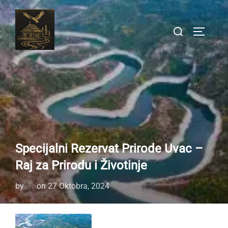
Skip
to
Search
TOGGLE
content
for:
Specijalni Rezervat Prirode Uvac –
Raj za Prirodu i Životinje
Posted
by
on
27 Oktobra, 2024
on