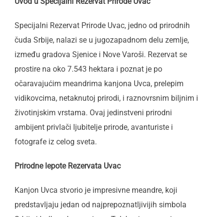
Uvod u Specijalni Rezervat Prirode Uvac
Specijalni Rezervat Prirode Uvac, jedno od prirodnih
čuda Srbije, nalazi se u jugozapadnom delu zemlje,
između gradova Sjenice i Nove Varoši. Rezervat se
prostire na oko 7.543 hektara i poznat je po
očaravajućim meandrima kanjona Uvca, prelepim
vidikovcima, netaknutoj prirodi, i raznovrsnim biljnim i
životinjskim vrstama. Ovaj jedinstveni prirodni
ambijent privlači ljubitelje prirode, avanturiste i
fotografe iz celog sveta.
Prirodne lepote Rezervata Uvac
Kanjon Uvca stvorio je impresivne meandre, koji
predstavljaju jedan od najprepoznatljivijih simbola