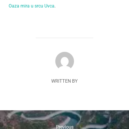
Oaza mira u srcu Uvca
.
POST AUTHOR
WRITTEN BY
Navigacija
članaka
Previous
Previous