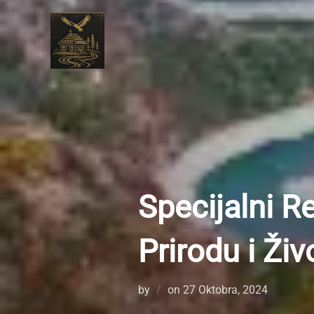
Skip
to
content
Specijalni R
Prirodu i Živ
Posted
by
on
27 Oktobra, 2024
on