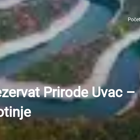
Poče
ezervat Prirode Uvac – 
otinje