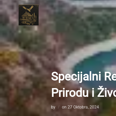
Skip
to
content
Specijalni R
Prirodu i Živ
Posted
by
on
27 Oktobra, 2024
on