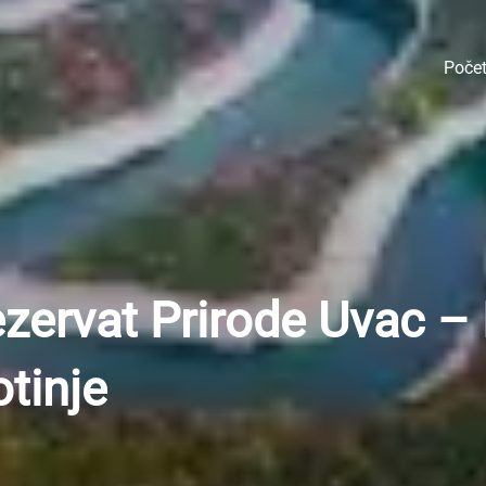
Poče
ezervat Prirode Uvac – 
otinje