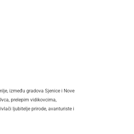
mlje, između gradova Sjenice i Nove
Uvca, prelepim vidikovcima,
lači ljubitelje prirode, avanturiste i