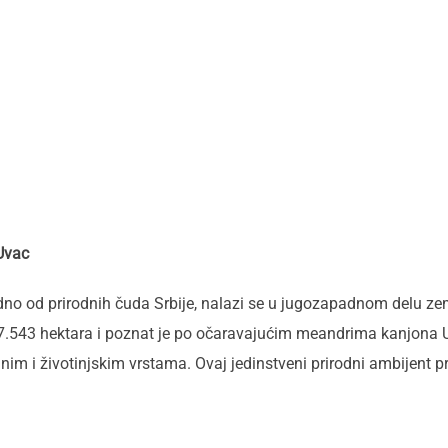
 Uvac
edno od prirodnih čuda Srbije, nalazi se u jugozapadnom delu ze
o 7.543 hektara i poznat je po očaravajućim meandrima kanjona 
jnim i životinjskim vrstama. Ovaj jedinstveni prirodni ambijent priv