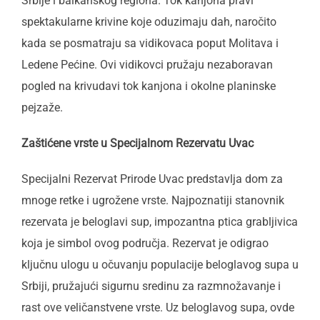
Srbije i balkanskog regiona. Tok kanjona pravi
spektakularne krivine koje oduzimaju dah, naročito
kada se posmatraju sa vidikovaca poput Molitava i
Ledene Pećine. Ovi vidikovci pružaju nezaboravan
pogled na krivudavi tok kanjona i okolne planinske
pejzaže.
Zaštićene vrste u Specijalnom Rezervatu Uvac
Specijalni Rezervat Prirode Uvac predstavlja dom za
mnoge retke i ugrožene vrste. Najpoznatiji stanovnik
rezervata je beloglavi sup, impozantna ptica grabljivica
koja je simbol ovog područja. Rezervat je odigrao
ključnu ulogu u očuvanju populacije beloglavog supa u
Srbiji, pružajući sigurnu sredinu za razmnožavanje i
rast ove veličanstvene vrste. Uz beloglavog supa, ovde