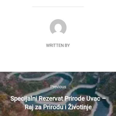
POST AUTHOR
WRITTEN BY
Navigacija
članaka
Previous
Previous
Specijalni Rezervat Prirode Uvac –
Raj za Prirodu i Životinje