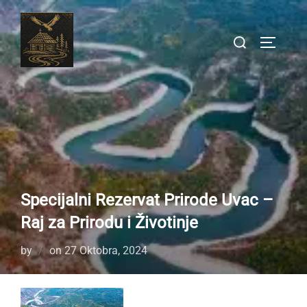
Skip
to
Search
TOGGLE
content
for:
Specijalni Rezervat Prirode Uvac –
Raj za Prirodu i Životinje
Posted
by
on
27 Oktobra, 2024
on