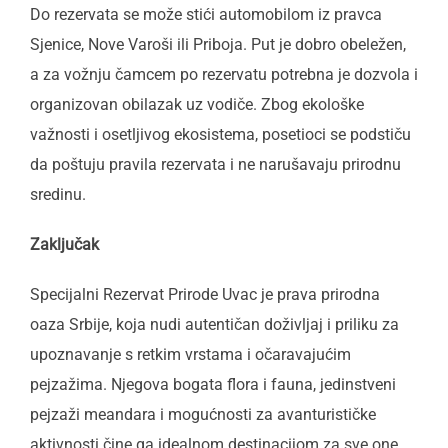
Do rezervata se može stići automobilom iz pravca
Sjenice, Nove Varoši ili Priboja. Put je dobro obeležen,
a za vožnju čamcem po rezervatu potrebna je dozvola i
organizovan obilazak uz vodiče. Zbog ekološke
važnosti i osetljivog ekosistema, posetioci se podstiču
da poštuju pravila rezervata i ne narušavaju prirodnu
sredinu.
Zaključak
Specijalni Rezervat Prirode Uvac je prava prirodna
oaza Srbije, koja nudi autentičan doživljaj i priliku za
upoznavanje s retkim vrstama i očaravajućim
pejzažima. Njegova bogata flora i fauna, jedinstveni
pejzaži meandara i mogućnosti za avanturističke
aktivnosti čine ga idealnom destinacijom za sve one