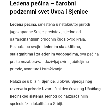
Ledena pećina – čarobni
podzemni svet Uvca i Sjenice
Ledena pećina
, smeštena u netaknutoj prirodi
jugozapadne Srbije, predstavlja jedno od
najfascinantnijih prirodnih čuda ovog kraja.
Poznata po svojim
ledenim stalaktitima,
stalagmitima i zaleđenim vodopadima
, ova pećina
pruža nezaboravan doživljaj svim ljubiteljima
prirode, avanture i istraživanja.
Nalazi se u blizini
Sjenice
, u okviru
Specijalnog
rezervata prirode Uvac
, i čini deo čuvenog
Ušačkog
pećinskog sistema
, jednog od najznačajnijih
speleoloških lokaliteta u Srbiji.