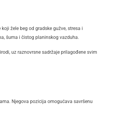
 koji žele beg od gradske gužve, stresa i
na, šuma i čistog planinskog vazduha.
rirodi, uz raznovrsne sadržaje prilagođene svim
vadama. Njegova pozicija omogućava savršenu