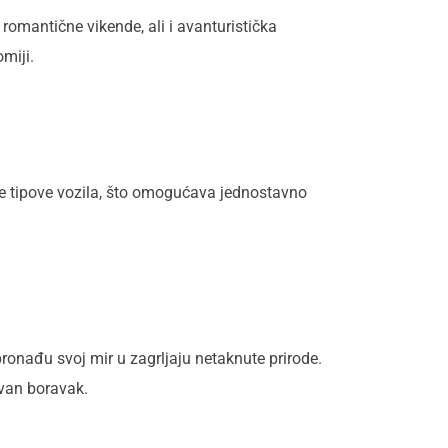
, romantične vikende, ali i avanturistička
miji.
ve tipove vozila, što omogućava jednostavno
onađu svoj mir u zagrljaju netaknute prirode.
avan boravak.