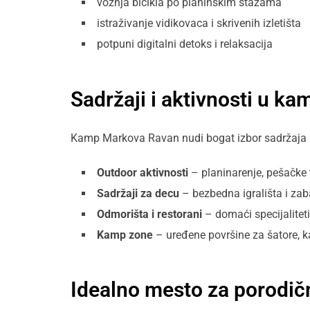
vožnja bicikla po planinskim stazama
istraživanje vidikovaca i skrivenih izletišta
potpuni digitalni detoks i relaksacija
Sadržaji i aktivnosti u k
Kamp Markova Ravan nudi bogat izbor sadržaja k
Outdoor aktivnosti
– planinarenje, pešačke t
Sadržaji za decu
– bezbedna igrališta i za
Odmorišta i restorani
– domaći specijaliteti
Kamp zone
– uređene površine za šatore, k
Idealno mesto za porodičn