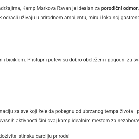
m sadržajima, Kamp Markova Ravan je idealan za
porodični odmor
odrasli uživaju u prirodnom ambijentu, miru i lokalnoj gastrono
 biciklom. Pristupni putevi su dobro obeleženi i pogodni za s
ciju za sve koji žele da pobegnu od ubrzanog tempa života i pr
novrsnih aktivnosti čini ovaj kamp idealnim mestom za nezabor
ivite istinsku čaroliju prirode!