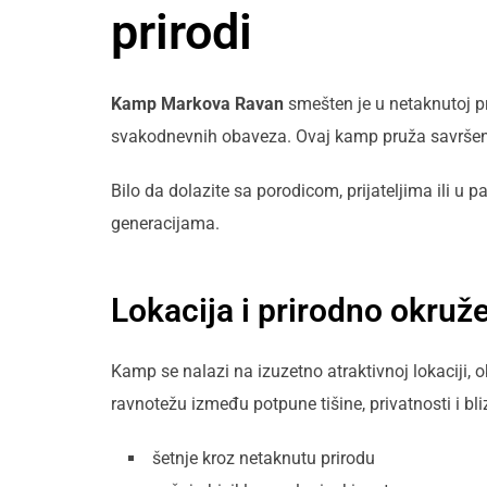
prirodi
Kamp Markova Ravan
smešten je u netaknutoj pri
svakodnevnih obaveza. Ovaj kamp pruža savrše
Bilo da dolazite sa porodicom, prijateljima ili 
generacijama.
Lokacija i prirodno okruž
Kamp se nalazi na izuzetno atraktivnoj lokacij
ravnotežu između potpune tišine, privatnosti i bli
šetnje kroz netaknutu prirodu