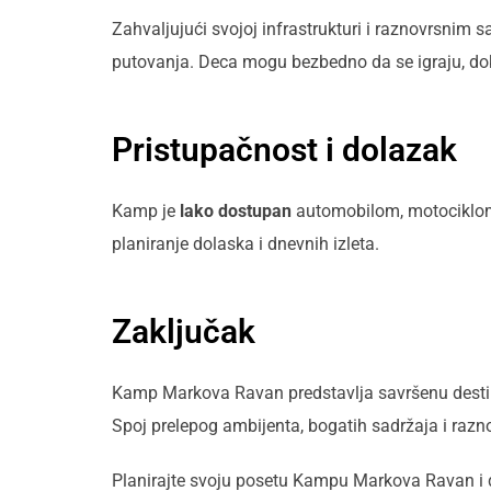
Zahvaljujući svojoj infrastrukturi i raznovrsni
putovanja. Deca mogu bezbedno da se igraju, dok 
Pristupačnost i dolazak
Kamp je
lako dostupan
automobilom, motociklom i
planiranje dolaska i dnevnih izleta.
Zaključak
Kamp Markova Ravan predstavlja savršenu destina
Spoj prelepog ambijenta, bogatih sadržaja i raz
Planirajte svoju posetu Kampu Markova Ravan i dož