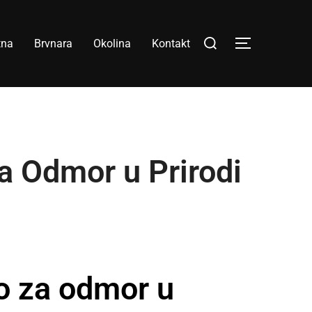
tna
Brvnara
Okolina
Kontakt
 Odmor u Prirodi
o za odmor u