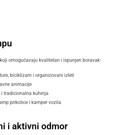
ampu
oji omogućavaju kvalitetan i ispunjen boravak:
ure, biciklizam i organizovani izleti
bavne animacije
 i tradicionalna kuhinja
amp prikolice i kamper vozila
i i aktivni odmor