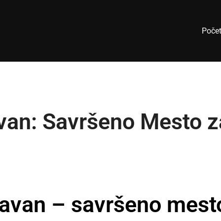
Poče
n: Savršeno Mesto za
van – savršeno mest