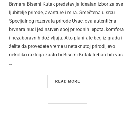
Brvnara Biserni Kutak predstavlja idealan izbor za sve
ljubitelje prirode, avanture i mira. Smeštena u srcu
Specijalnog rezervata prirode Uvac, ova autentična
brvnara nudi jedinstven spoj prirodnih lepota, komfora
i nezaboravnih doživljaja. Ako planirate beg iz grada i
želite da provedete vreme u netaknutoj prirodi, evo
nekoliko razloga zašto bi Biserni Kutak trebao biti vaš
…
“ZAŠTO POSETITI BRVNAR
READ MORE