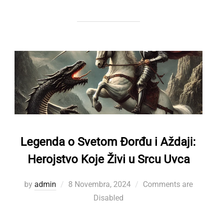
Legenda o Svetom Đorđu i Aždaji:
Herojstvo Koje Živi u Srcu Uvca
Posted
by
admin
8 Novembra, 2024
Comments are
on
Disabled