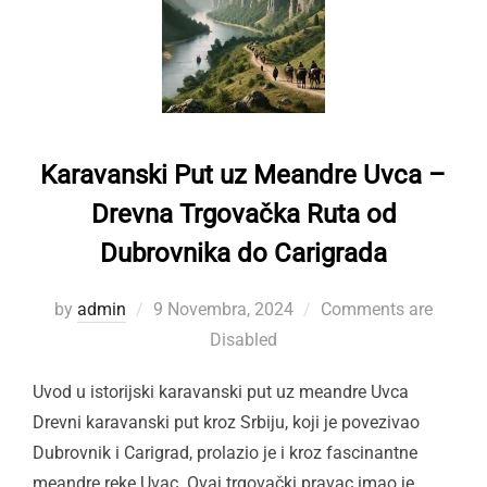
Karavanski Put uz Meandre Uvca –
Drevna Trgovačka Ruta od
Dubrovnika do Carigrada
Posted
by
admin
9 Novembra, 2024
Comments are
on
Disabled
Uvod u istorijski karavanski put uz meandre Uvca
Drevni karavanski put kroz Srbiju, koji je povezivao
Dubrovnik i Carigrad, prolazio je i kroz fascinantne
meandre reke Uvac. Ovaj trgovački pravac imao je