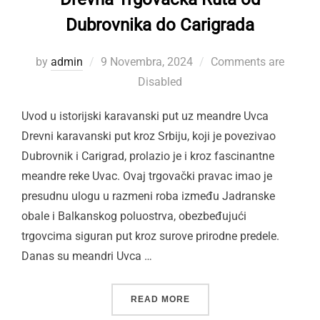
Dubrovnika do Carigrada
Posted
by
admin
9 Novembra, 2024
Comments are
on
Disabled
Uvod u istorijski karavanski put uz meandre Uvca
Drevni karavanski put kroz Srbiju, koji je povezivao
Dubrovnik i Carigrad, prolazio je i kroz fascinantne
meandre reke Uvac. Ovaj trgovački pravac imao je
presudnu ulogu u razmeni roba između Jadranske
obale i Balkanskog poluostrva, obezbeđujući
trgovcima siguran put kroz surove prirodne predele.
Danas su meandri Uvca …
“KARAVANSKI PUT UZ ME
READ MORE